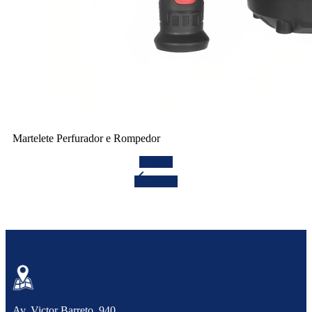
Martelete Perfurador e Rompedor
Confira
arrow_back
Voltar
Av. Victor Barreto,
940