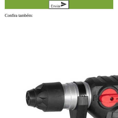
send
Enviar
Confira também: