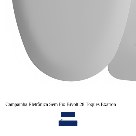
Campainha Eletrônica Sem Fio Bivolt 28 Toques Exatron
Confira
arrow_back
Voltar