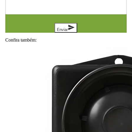
send
Enviar
Confira também: