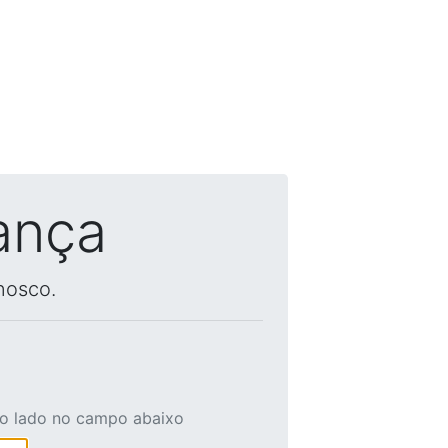
ança
nosco.
ao lado no campo abaixo