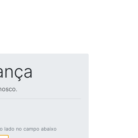
ança
nosco.
ao lado no campo abaixo