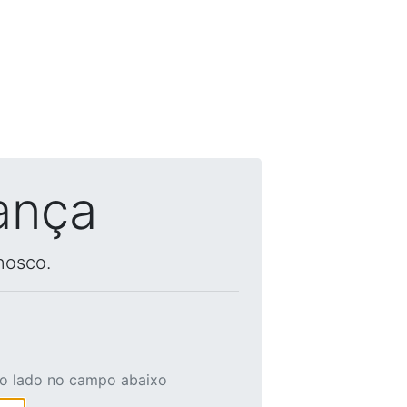
ança
nosco.
ao lado no campo abaixo