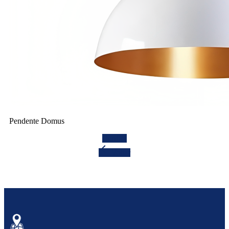
Pendente Domus
Confira
arrow_back
Voltar