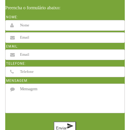
Preencha o formulário abaixo:
NOME:
EMAIL:
TELEFONE:
MENSAGEM:
send
Enviar