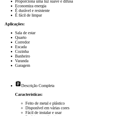
Proporciona uma luz suave e difusa
Economiza energia
É durável e resistente
É fácil de limpar
Aplicações:
Sala de estar
Quarto
Corredor
Escada
Cozinha
Banheiro
Varanda
Garagem
assignment
Descrição Completa
Características:
Feito de metal e plástico
Disponível em várias cores
Fácil de instalar e usar