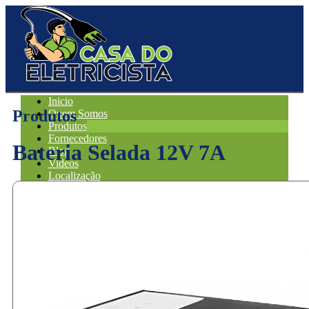
Inicio
Produtos
Quem Somos
Produtos
Fornecedores
Bateria Selada 12V 7A
Blog
Videos
Localização
Contato