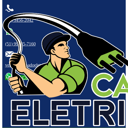
(51) 3456-2042
(51) 99945-7160
vendas@casadoeletricistars.com.br
Fale Conosco