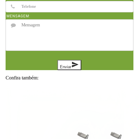
MENSAGEM:
send
Enviar
Confira também: